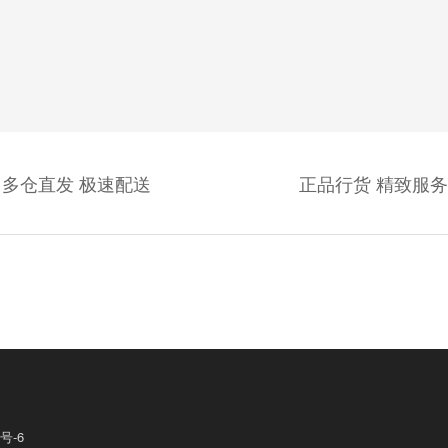
多仓直发 极速配送
正品行货 精致服务
号-6