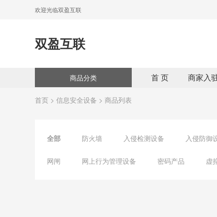
欢迎光临双盈互联
双盈互联
首 页
商家入
商品分类
首页
>
信息安全设备
> 商品列表
全部
防火墙
入侵检测设备
入侵防御
网闸
网上行为管理设备
密码产品
虚