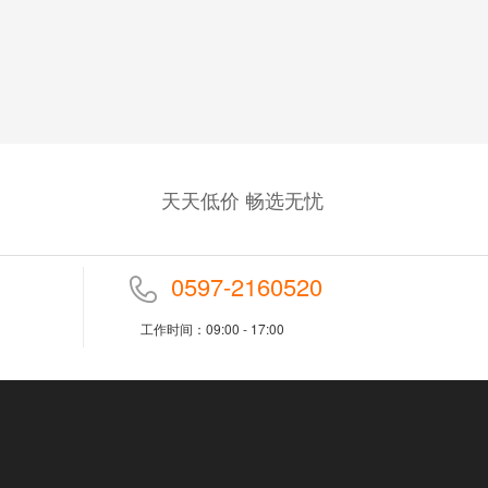
天天低价 畅选无忧
0597-2160520
工作时间：09:00 - 17:00