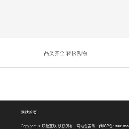
省
品类齐全 轻松购物
网站首页
Copyright © 双盈互联 版权所有 网站备案号：
闽ICP备18001855