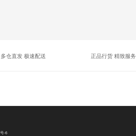
多仓直发 极速配送
正品行货 精致服务
号-6