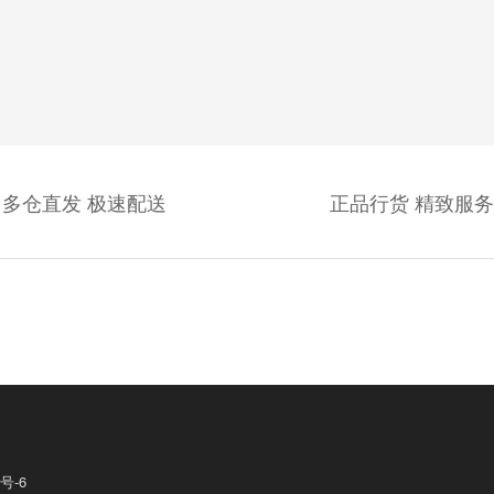
多仓直发 极速配送
正品行货 精致服务
号-6