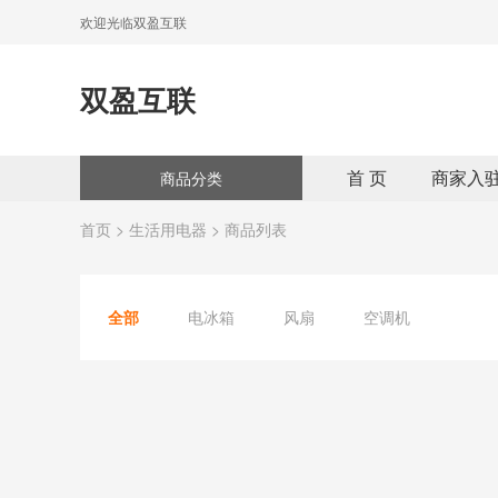
欢迎光临双盈互联
双盈互联
首 页
商家入
商品分类
首页
>
生活用电器
> 商品列表
全部
电冰箱
风扇
空调机