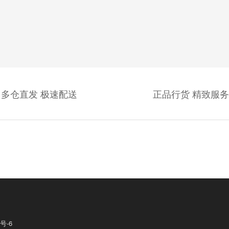
多仓直发 极速配送
正品行货 精致服务
号-6