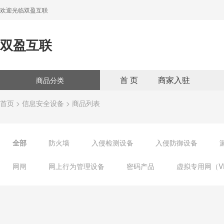
欢迎光临双盈互联
双盈互联
首 页
商家入驻
商品分类
首页
>
信息安全设备
> 商品列表
全部
防火墙
入侵检测设备
入侵防御设备
网闸
网上行为管理设备
密码产品
虚拟专用网（V